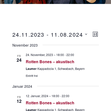
A
V
24.11.2023
 - 
11.08.2024
L
e
n
D
I
r
November 2023
s
S
a
a
T
t
i
n
24. November, 2023 – 18:00
-
22:00
FR
E
u
24
s
c
Rotten Bones – akustisch
m
t
h
Laumer
Kappadocia 1, Schwabach, Bayern
a
w
t
Eintritt frei
l
ä
e
t
h
Januar 2024
u
n
l
n
e
-
12. Januar, 2024 – 18:00
-
22:00
FR
g
12
n
N
Rotten Bones – akustisch
A
.
a
n
Laumer
Kappadocia 1, Schwabach, Bayern