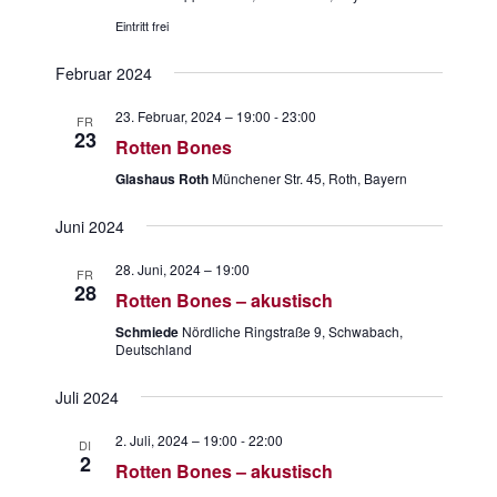
s
v
Eintritt frei
i
i
c
Februar 2024
g
h
t
a
23. Februar, 2024 – 19:00
-
23:00
FR
23
e
Rotten Bones
t
n
i
Glashaus Roth
Münchener Str. 45, Roth, Bayern
-
o
N
Juni 2024
a
n
v
28. Juni, 2024 – 19:00
FR
i
28
Rotten Bones – akustisch
g
a
Schmiede
Nördliche Ringstraße 9, Schwabach,
Deutschland
t
i
Juli 2024
o
n
2. Juli, 2024 – 19:00
-
22:00
DI
2
Rotten Bones – akustisch