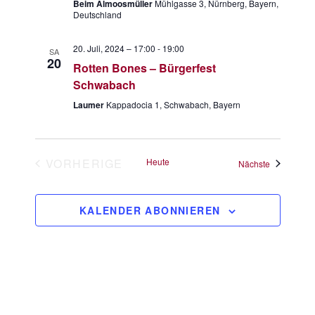
Beim Almoosmüller
Mühlgasse 3, Nürnberg, Bayern,
Deutschland
20. Juli, 2024 – 17:00
-
19:00
SA
20
Rotten Bones – Bürgerfest
Schwabach
Laumer
Kappadocia 1, Schwabach, Bayern
VORHERIGE
Heute
Veranstaltu
Nächste
VERANSTALTUNGEN
KALENDER ABONNIEREN